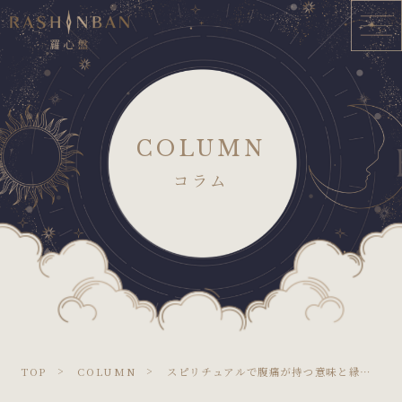
COLUMN
コラム
TOP
COLUMN
スピリチュアルで腹痛が持つ意味と縁起の良し悪しを状況別に解説！