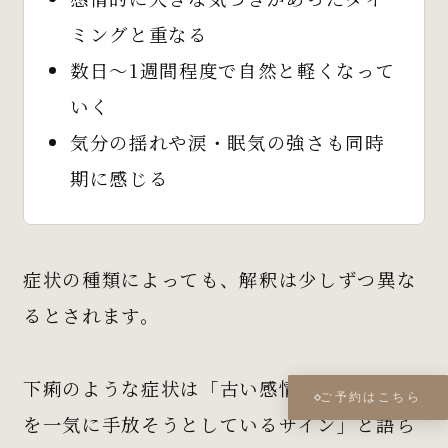
ミングと重なる
数日〜1週間程度で自然と軽くなって
いく
気分の揺れや涙・眠気の強さも同時
期に感じる
症状の種類によっても、解釈は少しずつ異な
運営会社 株式会社ミカン
るとされます。
© RASHINBAN. All Right Reserved.
下痢のような症状は「古い感情やエネルギー
ご予約はこちら
を一気に手放そうとしているサイン」と語ら